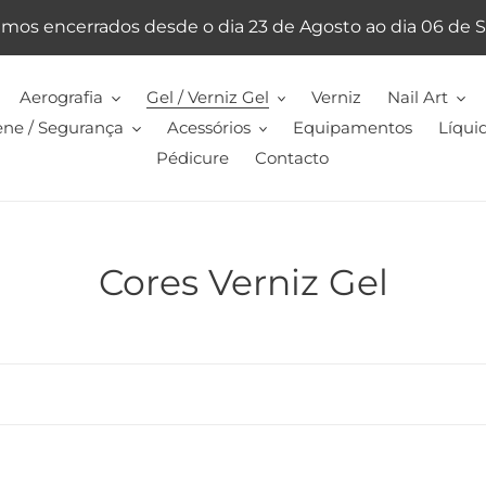
emos encerrados desde o dia 23 de Agosto ao dia 06 de
Aerografia
Gel / Verniz Gel
Verniz
Nail Art
ene / Segurança
Acessórios
Equipamentos
Líqui
Pédicure
Contacto
C
Cores Verniz Gel
o
l
e
ç