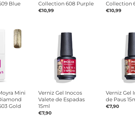
609 Blue
Collection 608 Purple
Collection 
Preço
€10,99
Preço
€10,99
normal
normal
Verniz
Verniz
Gel
Gel
Inocos
Inocos
Valete
Rei
de
de
Espadas
Paus
15ml
15ml
Moyra Mini
Verniz Gel Inocos
Verniz Gel 
 Diamond
Valete de Espadas
de Paus 15
603 Gold
15ml
Preço
€7,90
Preço
€7,90
normal
normal