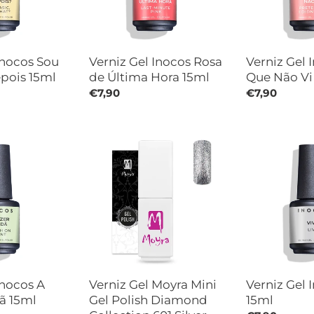
Hora
Vi
15ml
15ml
Inocos Sou
Verniz Gel Inocos Rosa
Verniz Gel 
epois 15ml
de Última Hora 15ml
Que Não Vi
Preço
€7,90
Preço
€7,90
normal
normal
Verniz
Verniz
Gel
Gel
Moyra
Inocos
Mini
Vive
Gel
15ml
Polish
Diamond
Collection
601
Silver
Inocos A
Verniz Gel Moyra Mini
Verniz Gel 
ã 15ml
Gel Polish Diamond
15ml