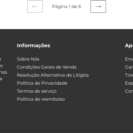
Página 1 de 6
PÁGINA
PRÓXIMA
ANTERIOR
PÁGINA
Informações
Ap
m
Sobre Nós
Env
go
Condições Gerais de Venda
Gar
has.
Resolução Alternativa de Litígios
Tro
ia
Política de Privacidade
Exp
Termos de serviço
Con
Política de reembolso