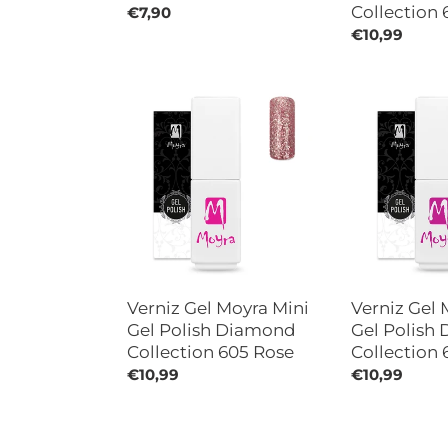
Collection 
Preço
€7,90
normal
Preço
€10,99
normal
Verniz
Verniz
Gel
Gel
Moyra
Moyra
Mini
Mini
Gel
Gel
Polish
Polish
Diamond
Diamond
Collection
Collection
605
603
Rose
Gold
Verniz Gel Moyra Mini
Verniz Gel 
Gel Polish Diamond
Gel Polish
Collection 605 Rose
Collection 
Preço
€10,99
Preço
€10,99
normal
normal