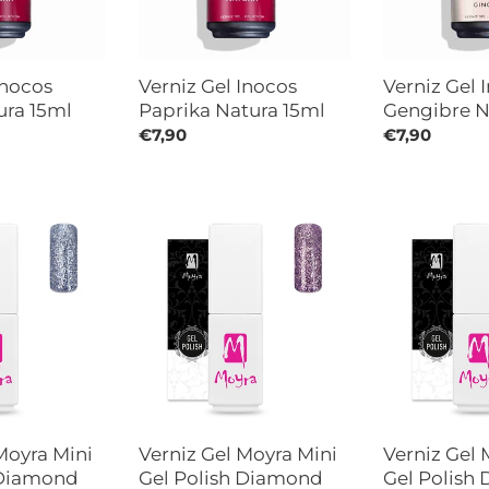
Inocos
Verniz Gel Inocos
Verniz Gel 
tura 15ml
Paprika Natura 15ml
Gengibre N
Preço
€7,90
Preço
€7,90
normal
normal
Verniz
Verniz
Gel
Gel
Moyra
Moyra
Mini
Mini
Gel
Gel
Polish
Polish
Diamond
Diamond
Collection
Collection
608
607
Purple
Pink
Moyra Mini
Verniz Gel Moyra Mini
Verniz Gel 
 Diamond
Gel Polish Diamond
Gel Polish