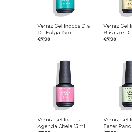
15ml
Depois
15ml
Verniz Gel Inocos Dia
Verniz Gel 
De Folga 15ml
Básica e D
Preço
€7,90
Preço
€7,90
normal
normal
Verniz
Verniz
Gel
Gel
Inocos
Inocos
Agenda
A
Cheia
Fazer
15ml
Pandã
15ml
Verniz Gel Inocos
Verniz Gel 
Agenda Cheia 15ml
Fazer Pand