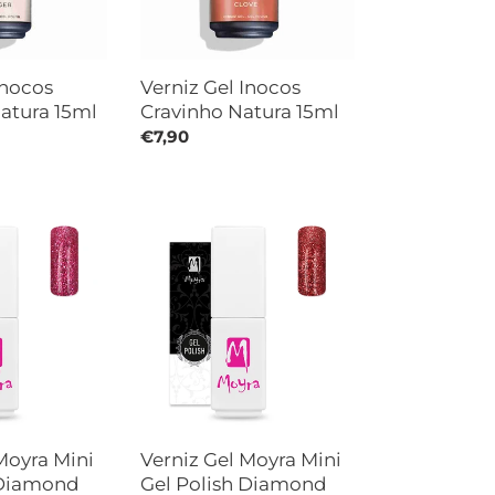
Inocos
Verniz Gel Inocos
atura 15ml
Cravinho Natura 15ml
Preço
€7,90
normal
Verniz
Gel
Moyra
Mini
Gel
Polish
Diamond
Collection
606
Red
Moyra Mini
Verniz Gel Moyra Mini
 Diamond
Gel Polish Diamond