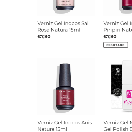
15ml
Verniz Gel Inocos Sal
Verniz Gel 
Rosa Natura 15ml
Piripiri Na
Preço
€7,90
Preço
€7,90
normal
normal
ESGOTADO
Verniz
Verniz
Gel
Gel
Inocos
Moyra
Anis
Mini
Natura
Gel
15ml
Polish
Diamond
Collection
609
Blue
Verniz Gel Inocos Anis
Verniz Gel 
Natura 15ml
Gel Polish