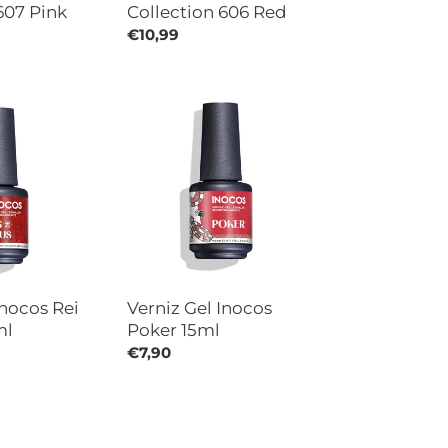
607 Pink
Collection 606 Red
Preço
€10,99
normal
Verniz
Gel
Inocos
Poker
15ml
Inocos Rei
Verniz Gel Inocos
ml
Poker 15ml
Preço
€7,90
normal