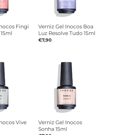
Tudo
15ml
Inocos Fingi
Verniz Gel Inocos Boa
 15ml
Luz Resolve Tudo 15ml
Preço
€7,90
normal
Verniz
Gel
Inocos
Sonha
15ml
Inocos Vive
Verniz Gel Inocos
Sonha 15ml