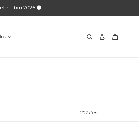
 Setembro 2026 ⚫
Pesquisar
Iniciar sessão
Carrinho
dos
202 itens