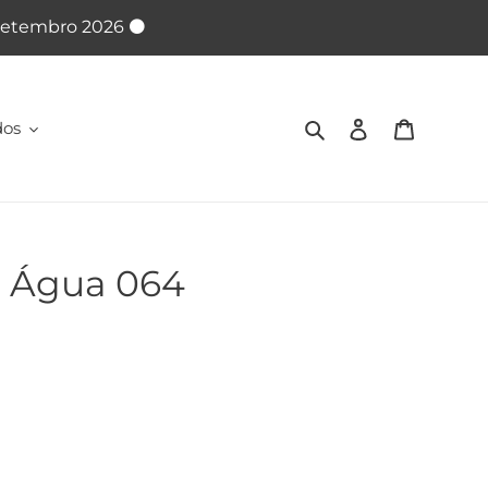
 Setembro 2026 ⚫
Pesquisar
Iniciar sessão
Carrinho
dos
 Água 064