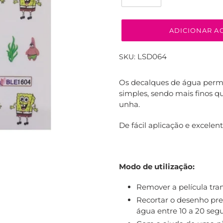
ADICIONAR A
LSD064
SKU:
A
adicionar
Os decalques de água permi
produto
simples, sendo mais finos q
ao
unha.
seu
carrinho
De fácil aplicação e excelen
Modo de utilização:
Remover a película tra
Recortar o desenho pr
água entre 10 a 20 seg