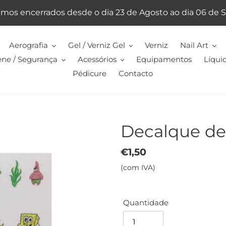
emos encerrados desde o dia 23 de Agosto ao dia 06 de
Aerografia
Gel / Verniz Gel
Verniz
Nail Art
ene / Segurança
Acessórios
Equipamentos
Líqui
Pédicure
Contacto
Decalque de
Preço
€1,50
normal
(com IVA)
Quantidade