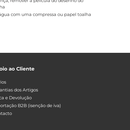
nça, remover a película do desenho do
nha
água com uma compressa ou papel toalha
oio ao Cliente
ios
antias dos Artigos
ca e Devolução
ortação B2B (isenção de iva)
tacto