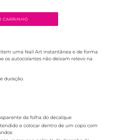
O CARRINHO
tem uma Nail Art instantânea e de forma
ue os autocolantes não deixam relevo na
te duração.
nsparente da folha do decalque
etendido e colocar dentro de um copo com
undos