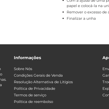
Com a ajuda de uma pi
papel e colocá-la na u
Remover o excesso de 
Finalizar a unha
Informações
Ap
m
Sobre Nós
Env
go
Condições Gerais de Venda
Gar
has.
Resolução Alternativa de Litígios
Tro
ia
Política de Privacidade
Exp
Termos de serviço
Con
Política de reembolso