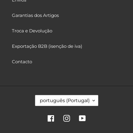
Garantias dos Artigos
Troca e Devolução
Exportação B2B (isenção de iva)
Contacto
I
português (Portugal)
d
i
o
Facebook
Instagram
YouTube
m
a