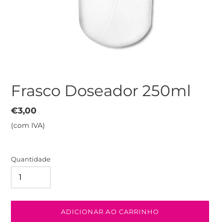
Frasco Doseador 250ml
Preço
€3,00
normal
(com IVA)
Quantidade
ADICIONAR AO CARRINHO