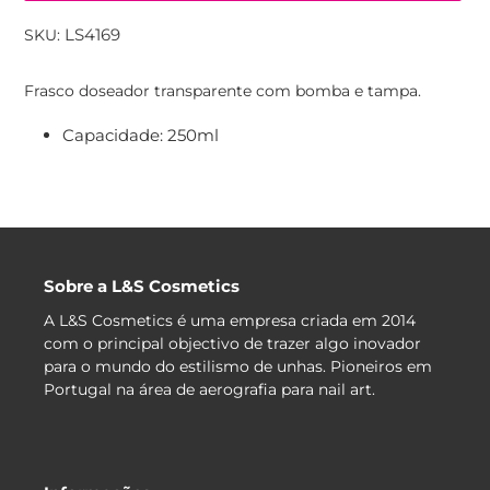
LS4169
SKU:
A
adicionar
Frasco doseador transparente com bomba e tampa.
produto
ao
Capacidade: 250ml
seu
carrinho
Sobre a L&S Cosmetics
A L&S Cosmetics é uma empresa criada em 2014
com o principal objectivo de trazer algo inovador
para o mundo do estilismo de unhas. Pioneiros em
Portugal na área de aerografia para nail art.