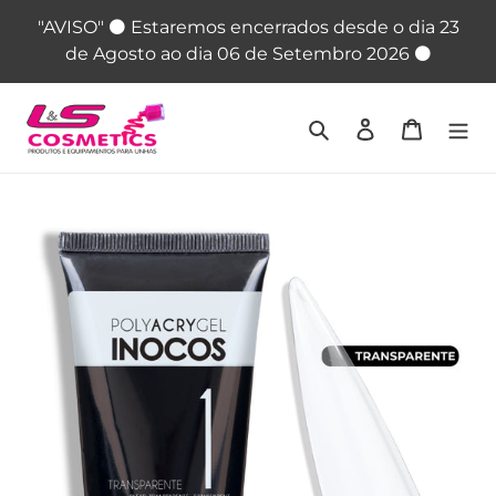
Pular
"AVISO" ⚫ Estaremos encerrados desde o dia 23
para
de Agosto ao dia 06 de Setembro 2026 ⚫
o
Conteúdo
Pesquisar
Iniciar sessão
Carrinho