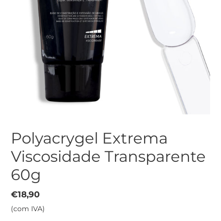
Polyacrygel Extrema
Viscosidade Transparente
60g
Preço
€18,90
normal
(com IVA)