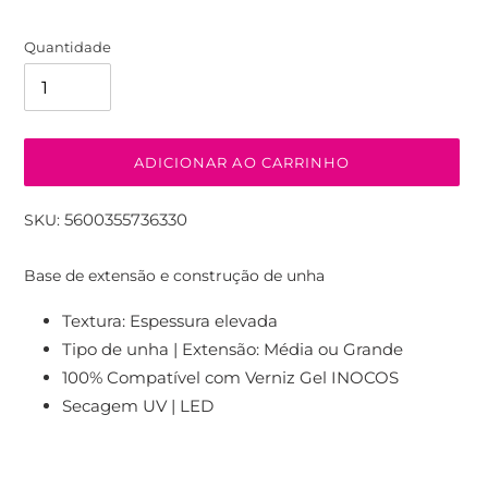
Quantidade
ADICIONAR AO CARRINHO
5600355736330
SKU:
A
adicionar
Base de extensão e construção de unha
produto
ao
Textura: Espessura elevada
seu
Tipo de unha | Extensão: Média ou Grande
carrinho
100% Compatível com Verniz Gel INOCOS
Secagem UV | LED