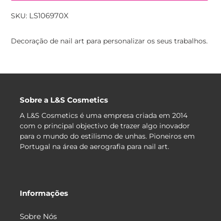
LS106970X
SKU:
A
adicionar
Decoração de nail art para personalizar os seus trabalhos.
produto
ao
seu
carrinho
Sobre a L&S Cosmetics
A L&S Cosmetics é uma empresa criada em 2014
com o principal objectivo de trazer algo inovador
para o mundo do estilismo de unhas. Pioneiros em
Portugal na área de aerografia para nail art.
Informações
Sobre Nós