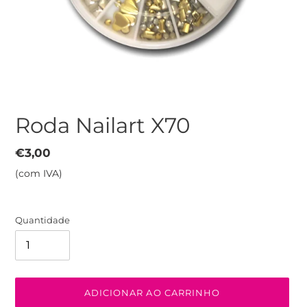
Roda Nailart X70
Preço
€3,00
normal
(com IVA)
Quantidade
ADICIONAR AO CARRINHO