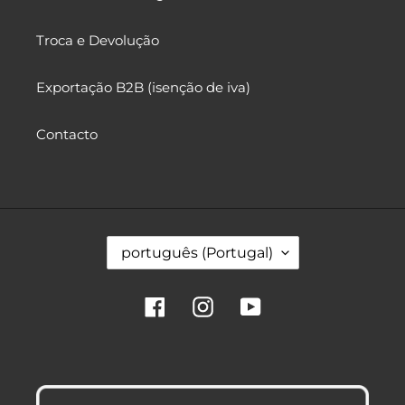
Troca e Devolução
Exportação B2B (isenção de iva)
Contacto
I
português (Portugal)
d
i
o
Facebook
Instagram
YouTube
m
a