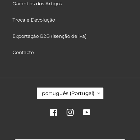
Garantias dos Artigos
Troca e Devolução
Exportação B2B (isenção de iva)
Contacto
I
português (Portugal)
d
i
o
Facebook
Instagram
YouTube
m
a