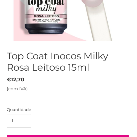
Top Coat Inocos Milky
Rosa Leitoso 15ml
Preço
€12,70
normal
(com IVA)
Quantidade