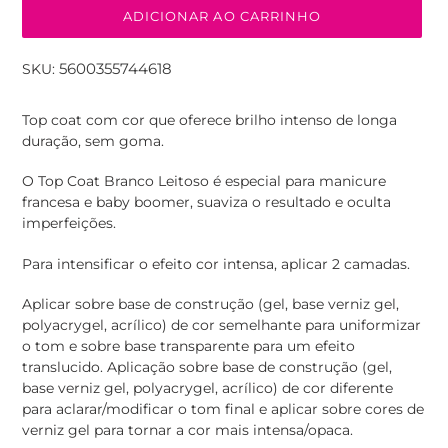
ADICIONAR AO CARRINHO
5600355744618
SKU:
A
adicionar
Top coat com cor que oferece brilho intenso de longa
produto
duração, sem goma.
ao
seu
O Top Coat Branco Leitoso é especial para manicure
carrinho
francesa e baby boomer, suaviza o resultado e oculta
imperfeições.
Para intensificar o efeito cor intensa, aplicar 2 camadas.
Aplicar sobre base de construção (gel, base verniz gel,
polyacrygel, acrílico) de cor semelhante para uniformizar
o tom e sobre base transparente para um efeito
translucido. Aplicação sobre base de construção (gel,
base verniz gel, polyacrygel, acrílico) de cor diferente
para aclarar/modificar o tom final e aplicar sobre cores de
verniz gel para tornar a cor mais intensa/opaca.