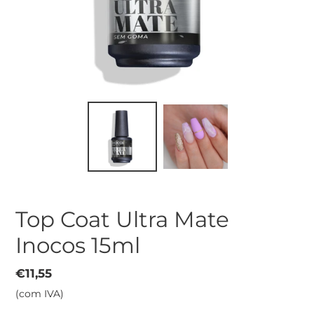
Top Coat Ultra Mate
Inocos 15ml
Preço
€11,55
normal
(com IVA)