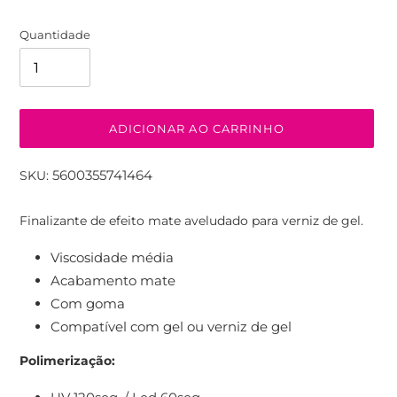
Quantidade
ADICIONAR AO CARRINHO
5600355741464
SKU:
A
adicionar
Finalizante de efeito mate aveludado para verniz de gel.
produto
ao
Viscosidade média
seu
Acabamento mate
carrinho
Com goma
Compatível com gel ou verniz de gel
Polimerização: