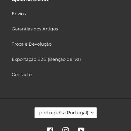
Envios
Garantias dos Artigos
Troca e Devolução
Exportação B2B (isenção de iva)
Contacto
I
português (Portugal)
d
i
o
Facebook
Instagram
YouTube