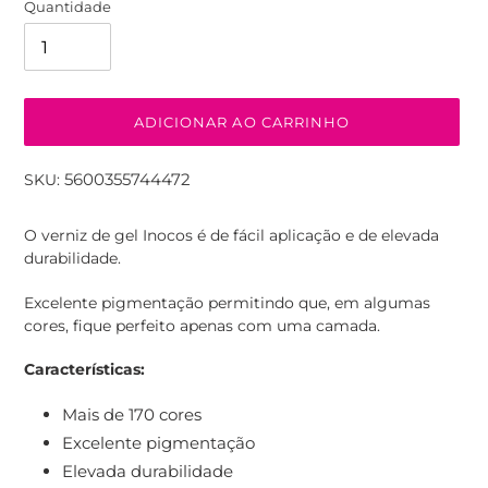
Quantidade
ADICIONAR AO CARRINHO
5600355744472
SKU:
A
adicionar
O verniz de gel Inocos é de fácil aplicação e de elevada
produto
durabilidade.
ao
seu
Excelente pigmentação permitindo que, em algumas
carrinho
cores, fique perfeito apenas com uma camada.
Características
:
Mais de 170 cores
Excelente pigmentação
Elevada durabilidade