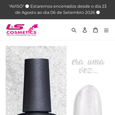
Pular
"AVISO" ⚫ Estaremos encerrados desde o dia 23
para
de Agosto ao dia 06 de Setembro 2026 ⚫
o
Conteúdo
Pesquisar
Iniciar sessão
Carrinho