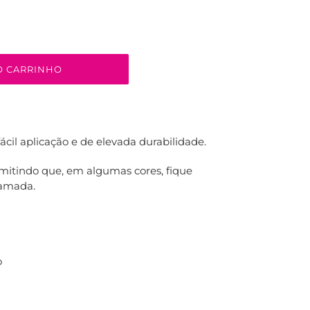
O CARRINHO
fácil aplicação e de elevada durabilidade.
itindo que, em algumas cores, fique
camada.
o