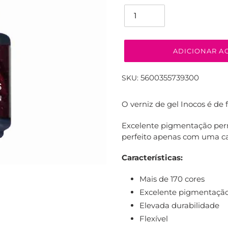
ADICIONAR A
5600355739300
SKU:
A
adicionar
O verniz de gel Inocos é de 
produto
ao
Excelente pigmentação perm
seu
perfeito apenas com uma 
carrinho
Características
:
Mais de 170 cores
Excelente pigmentaçã
Elevada durabilidade
Flexível