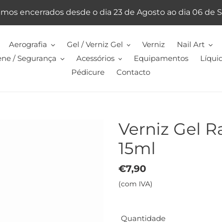
emos encerrados desde o dia 23 de Agosto ao dia 06 de
Aerografia
Gel / Verniz Gel
Verniz
Nail Art
ene / Segurança
Acessórios
Equipamentos
Líqui
Pédicure
Contacto
Verniz Gel 
15ml
Preço
€7,90
normal
(com IVA)
Quantidade